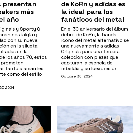
s presentan
de KoRn y adidas es
eakers más
la ideal para los
el año
fanáticos del metal
iginals y Sporty &
En el 30 aniversario del álbum
onan nostalgia y
debut de KoRn, la banda
ad con su nueva
ícono del metal alternativo se
ión en la silueta
une nuevamente a adidas
piradas en la
Originals para una tercera
de los años 70, estos
colección con piezas que
s prometen
capturan la esencia de
ar tanto a amantes
rebeldía y autoexpresión
rte como del estilo
Octubre 30, 2024
27, 2024