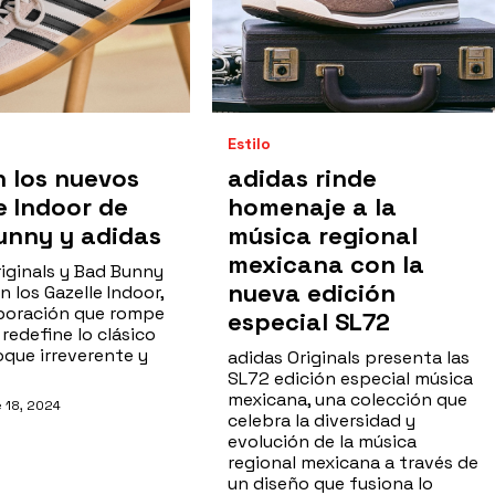
Estilo
n los nuevos
adidas rinde
e Indoor de
homenaje a la
unny y adidas
música regional
mexicana con la
riginals y Bad Bunny
nueva edición
 los Gazelle Indoor,
boración que rompe
especial SL72
redefine lo clásico
oque irreverente y
adidas Originals presenta las
SL72 edición especial música
mexicana, una colección que
 18, 2024
celebra la diversidad y
evolución de la música
regional mexicana a través de
un diseño que fusiona lo