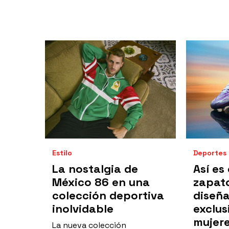
Estilo
Deportes
La nostalgia de
Así es
México 86 en una
zapato
colección deportiva
diseñ
inolvidable
exclu
mujer
La nueva colección