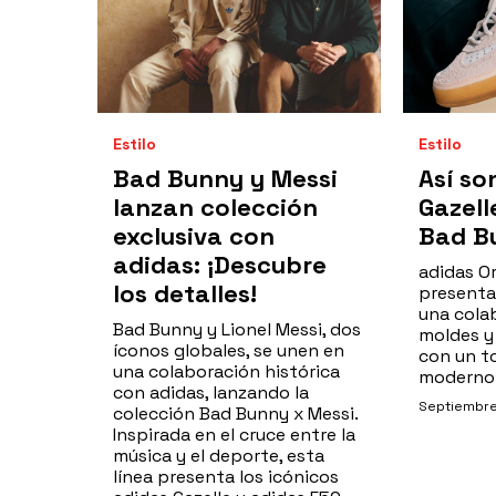
Estilo
Estilo
Bad Bunny y Messi
Así so
lanzan colección
Gazell
exclusiva con
Bad B
adidas: ¡Descubre
adidas O
los detalles!
presentan
una cola
Bad Bunny y Lionel Messi, dos
moldes y 
íconos globales, se unen en
con un t
una colaboración histórica
moderno
con adidas, lanzando la
Septiembre
colección Bad Bunny x Messi.
Inspirada en el cruce entre la
música y el deporte, esta
línea presenta los icónicos