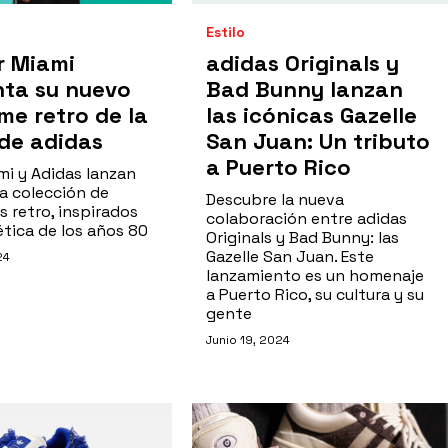
Estilo
er Miami
adidas Originals y
nta su nuevo
Bad Bunny lanzan
me retro de la
las icónicas Gazelle
de adidas
San Juan: Un tributo
a Puerto Rico
mi y Adidas lanzan
a colección de
Descubre la nueva
 retro, inspirados
colaboración entre adidas
ética de los años 80
Originals y Bad Bunny: las
Gazelle San Juan. Este
24
lanzamiento es un homenaje
a Puerto Rico, su cultura y su
gente
Junio 19, 2024