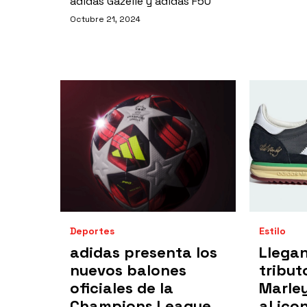
adidas Gazelle y adidas F50
Octubre 21, 2024
Deportes
Estilo
adidas presenta los
Llegan
nuevos balones
tribut
oficiales de la
Marle
Champions League
al ico