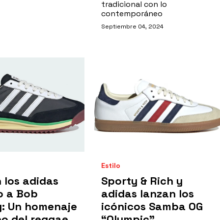
tradicional con lo
contemporáneo
Septiembre 04, 2024
Estilo
 los adidas
Sporty & Rich y
o a Bob
adidas lanzan los
y: Un homenaje
icónicos Samba OG
no del reggae
“Olympic”