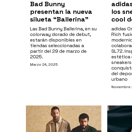
Bad Bunny
adida
presentan la nueva
los sn
silueta “Ballerina”
cool d
Las Bad Bunny Ballerina, en su
adidas Or
colorway dorado de debut,
Rich fusi
estarán disponibles en
modernid
tiendas seleccionadas a
colaborac
partir del 29 de marzo de
SL72. Ins
2025.
estética 
sneaker
Marzo 24, 2025
conquist
del depo
urbano
Noviembre 