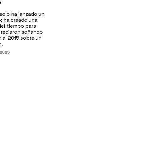
’
 solo ha lanzado un
; ha creado una
del tiempo para
crecieron soñando
r al 2015 sobre un
n.
 2025