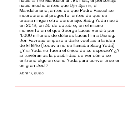
naciera The Mandalorian. Es más, el personaje
nació mucho antes que Djin Djarrin, el
Mandaloriano, antes de que Pedro Pascal se
incorporara al proyecto, antes de que se
creara ningún otro personaje. Baby Yoda nació
en 2012, un 30 de octubre, en el mismo
momento en el que George Lucas vendió por
4.000 millones de dólares Lucasfilm a Disney.
Jon Favreau empezó a darle vueltas a la idea
de El Niño (todavía no se llamaba Baby Yoda):
¿Y si Yoda no fuera el único de su especie? ¿Y
si tuviéramos la posibilidad de ver cómo se
entrenó alguien como Yoda para convertirse en
un gran Jedi?
Abril 17, 2023