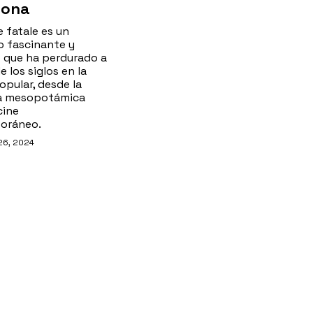
dona
 fatale es un
o fascinante y
 que ha perdurado a
e los siglos en la
opular, desde la
a mesopotámica
cine
oráneo.
26, 2024