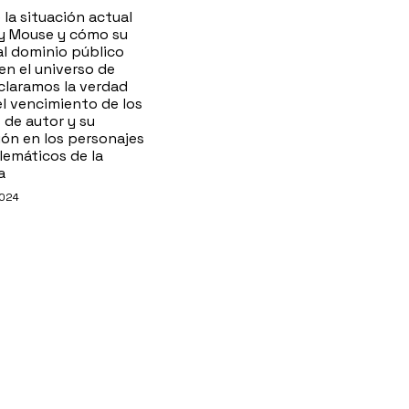
la situación actual
y Mouse y cómo su
al dominio público
en el universo de
claramos la verdad
el vencimiento de los
 de autor y su
ión en los personajes
emáticos de la
a
2024