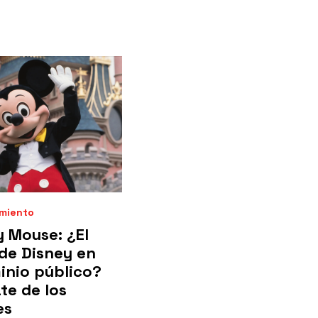
imiento
 Mouse: ¿El
de Disney en
inio público?
te de los
es