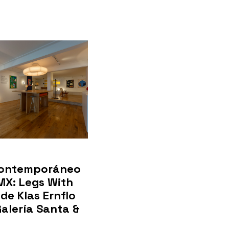
contemporáneo
MX: Legs With
de Klas Ernflo
Galería Santa &