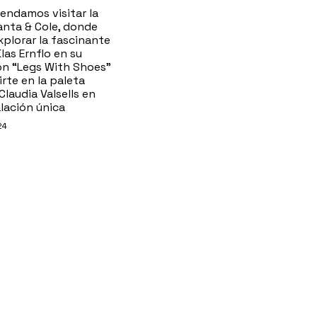
endamos visitar la
anta & Cole, donde
xplorar la fascinante
las Ernflo en su
ón “Legs With Shoes”
rte en la paleta
Claudia Valsells en
lación única
24