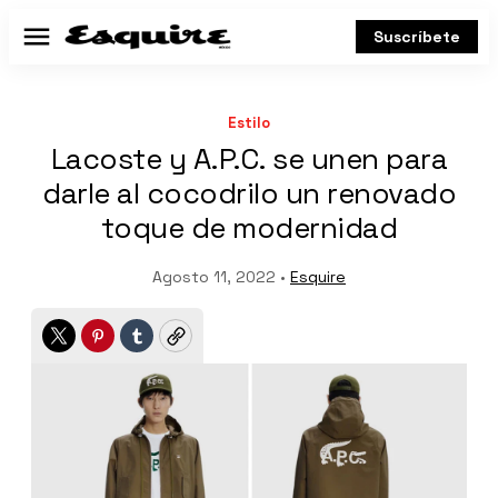
Suscríbete
Menú
Estilo
Lacoste y A.P.C. se unen para
darle al cocodrilo un renovado
toque de modernidad
Agosto 11, 2022 •
Esquire
Twitter
Pinterest
Tumblr
Copy