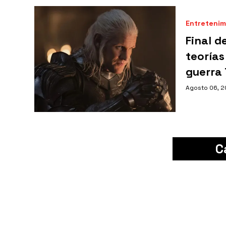
Entretenim
Final d
teorías
guerra
Agosto 06, 
C