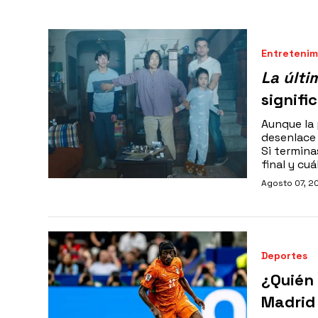
Entretenim
La últi
signifi
Aunque la 
desenlace
Si termina
final y cuá
Agosto 07, 2
Deportes
¿Quién 
Madrid 