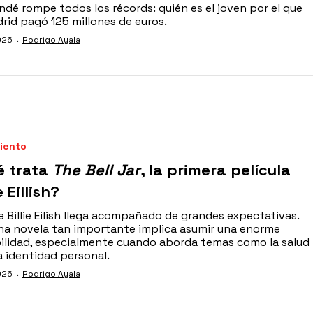
dé rompe todos los récords: quién es el joven por el que
drid pagó 125 millones de euros.
·
026
Rodrigo Ayala
iento
é trata
The Bell Jar
, la primera película
e Eillish?
e Billie Eilish llega acompañado de grandes expectativas.
na novela tan importante implica asumir una enorme
ilidad, especialmente cuando aborda temas como la salud
a identidad personal.
·
026
Rodrigo Ayala