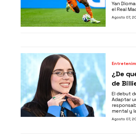
Yan Dioman
el Real Ma
Agosto 07, 2
Entretenim
¿De qu
de Billi
El debut d
Adaptar u
responsab
mental y l
Agosto 07, 2