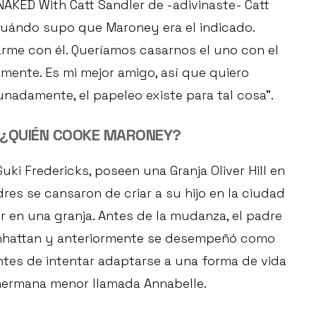
NAKED With Catt Sandler de -adivinaste- Catt
 cuándo supo que Maroney era el indicado.
rme con él. Queríamos casarnos el uno con el
ente. Es mi mejor amigo, así que quiero
unadamente, el papeleo existe para tal cosa”.
 ¿QUIÉN COOKE MARONEY?
i Fredericks, poseen una Granja Oliver Hill en
es se cansaron de criar a su hijo en la ciudad
r en una granja. Antes de la mudanza, el padre
anhattan y anteriormente se desempeñó como
ntes de intentar adaptarse a una forma de vida
hermana menor llamada Annabelle.