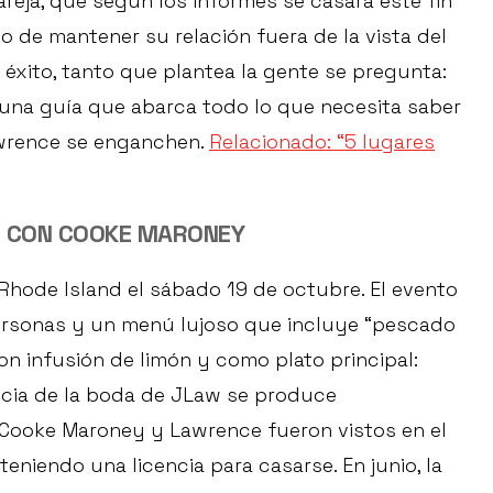
reja, que según los informes se casará este fin
 de mantener su relación fuera de la vista del
éxito, tanto que plantea la gente se pregunta:
una guía que abarca todo lo que necesita saber
wrence se enganchen.
Relacionado: “5 lugares
W CON COOKE MARONEY
Rhode Island el sábado 19 de octubre. El evento
personas y un menú lujoso que incluye “pescado
on infusión de limón y como plato principal:
oticia de la boda de JLaw se produce
ooke Maroney y Lawrence fueron vistos en el
teniendo una licencia para casarse. En junio, la