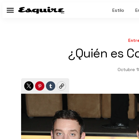
Estilo
E
Menú
Entr
¿Quién es C
Octubre 1
Twitter
Pinterest
Tumblr
Copy