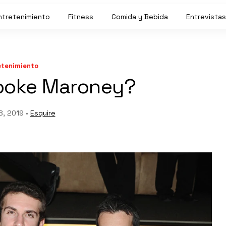
ntretenimiento
Fitness
Comida y Bebida
Entrevistas
etenimiento
ooke Maroney?
8, 2019 •
Esquire