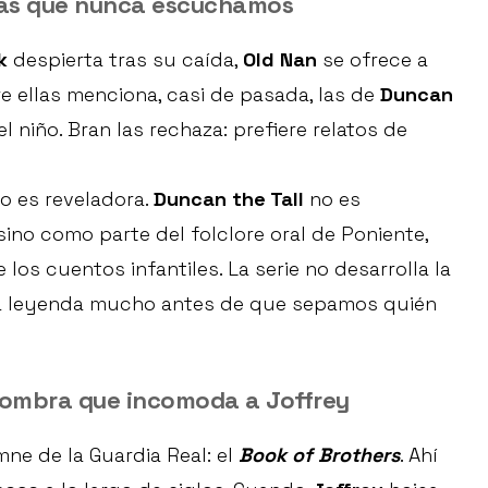
orias que nunca escuchamos
k
despierta tras su caída,
Old Nan
se ofrece a
re ellas menciona, casi de pasada, las de
Duncan
el niño. Bran las rechaza: prefiere relatos de
o es reveladora.
Duncan the Tall
no es
ino como parte del folclore oral de Poniente,
os cuentos infantiles. La serie no desarrolla la
una leyenda mucho antes de que sepamos quién
sombra que incomoda a Joffrey
mne de la Guardia Real: el
Book of Brothers
. Ahí