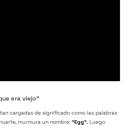
que era viejo”
tan cargadas de significado como las palabras
e muerte, murmura un nombre:
“Egg”.
Luego