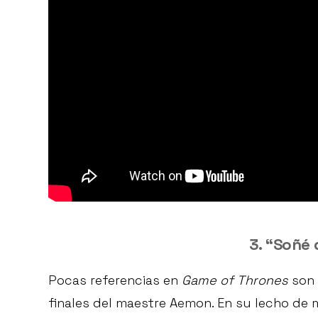
3.
“Soñé 
Pocas referencias en
Game of Thrones
son 
finales del maestre Aemon. En su lecho d