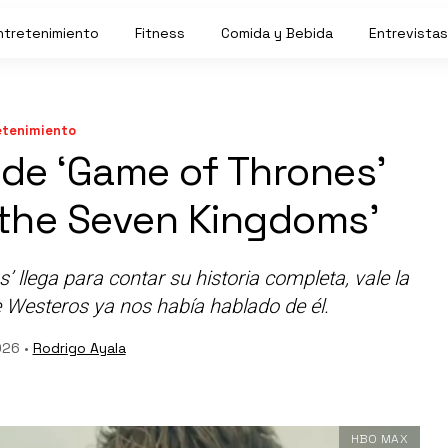
ntretenimiento
Fitness
Comida y Bebida
Entrevistas
etenimiento
 de ‘Game of Thrones’
f the Seven Kingdoms’
 llega para contar su historia completa, vale la
 Westeros ya nos había hablado de él.
026 •
Rodrigo Ayala
HBO MAX