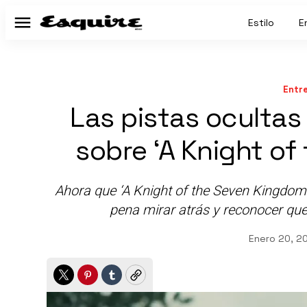
Estilo
E
Menú
Entr
Las pistas ocultas
sobre ‘A Knight o
Ahora que ‘A Knight of the Seven Kingdoms’
pena mirar atrás y reconocer que
Enero 20, 2
Twitter
Pinterest
Tumblr
Copy