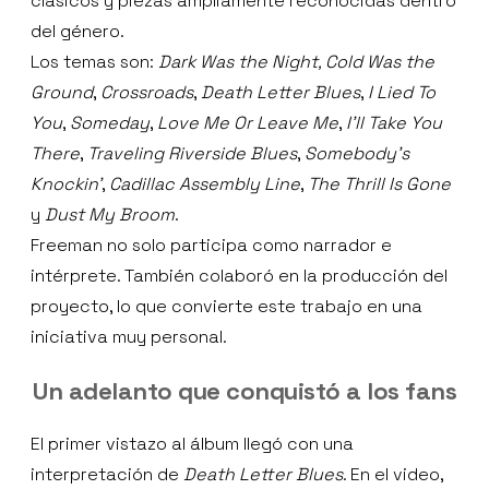
clásicos y piezas ampliamente reconocidas dentro
del género.
Los temas son:
Dark Was the Night, Cold Was the
Ground
,
Crossroads
,
Death Letter Blues
,
I Lied To
You
,
Someday
,
Love Me Or Leave Me
,
I’ll Take You
There
,
Traveling Riverside Blues
,
Somebody’s
Knockin’
,
Cadillac Assembly Line
,
The Thrill Is Gone
y
Dust My Broom
.
Freeman no solo participa como narrador e
intérprete. También colaboró en la producción del
proyecto, lo que convierte este trabajo en una
iniciativa muy personal.
Un adelanto que conquistó a los fans
El primer vistazo al álbum llegó con una
interpretación de
Death Letter Blues
. En el video,