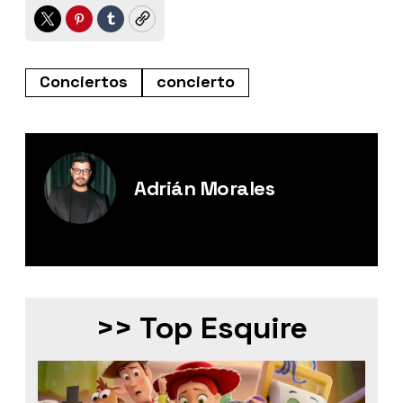
Twitter
Pinterest
Tumblr
Copy
Conciertos
concierto
Adrián Morales
Editor Digital de Esquire México.
>> Top Esquire