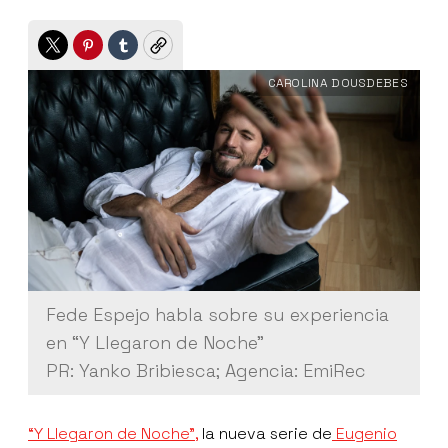
Twitter
Pinterest
Tumblr
Copy
CAROLINA DOUSDEBES
Fede Espejo habla sobre su experiencia
en “Y Llegaron de Noche”
PR: Yanko Bribiesca; Agencia: EmiRec
“Y Llegaron de Noche”,
la nueva serie de
Eugenio