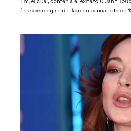
‘Em, el cual, contenía el exitazo U Can’t To
financieros y se declaró en bancarrota en 1