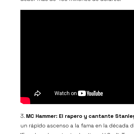
3.
MC Hammer: El rapero y cantante Stanley 
un rápido ascenso a la fama en la década 