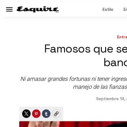
Estilo
E
Menú
Entr
Famosos que se
banc
Ni amasar grandes fortunas ni tener ingres
manejo de las fianzas
Septiembre 14,
Twitter
Pinterest
Tumblr
Copy