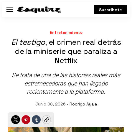
Suscríbete
Menú
Entretenimiento
El testigo
, el crimen real detrás
de la miniserie que paraliza a
Netflix
Se trata de una de las historias reales más
estremecedoras que han llegado
recientemente a la plataforma.
Junio 08, 2026 •
Rodrigo Ayala
Twitter
Pinterest
Tumblr
Copy
NETFLIX