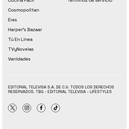
Cocina Fácil
Términos de servicio
Cosmopolitan
Eres
Harper’s Bazaar
Tú En Línea
TVyNovelas
Vanidades
EDITORIAL TELEVISA S.A. DE C.V. TODOS LOS DERECHOS
RESERVADOS. TBG - EDITORIAL TELEVISA - LIFESTYLES
twitter
instagram
facebook
tiktok