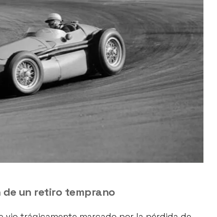
n de un retiro temprano
se vio trágicamente marcado por la pérdida de