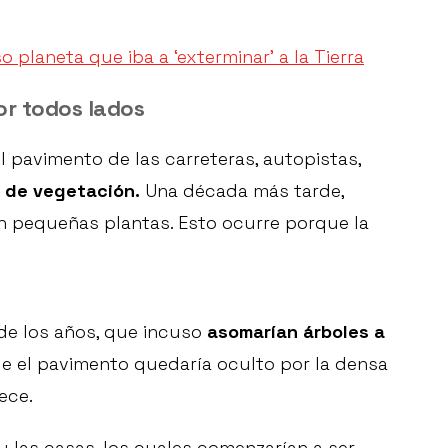
so planeta que iba a ‘exterminar’ a la Tierra
or todos lados
 pavimento de las carreteras, autopistas,
a de vegetación.
Una década más tarde,
n pequeñas plantas. Esto ocurre porque la
 de los años, que incuso
asomarían árboles a
 el pavimento quedaría oculto por la densa
ece.
 y las casas, los cuales comenzarían a ser