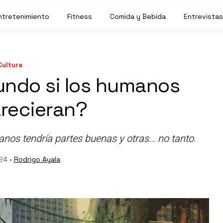
ntretenimiento
Fitness
Comida y Bebida
Entrevistas
Cultura
undo si los humanos
recieran?
nos tendría partes buenas y otras… no tanto.
024 •
Rodrigo Ayala