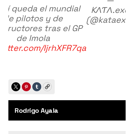
Así queda el mundial
KΛƬΛ.exe
de pilotos y de
(@kataexe)
structores tras el GP
de Imola
twitter.com/IjrhXFR7qa
Twitter
Pinterest
Tumblr
Copy
Rodrigo Ayala