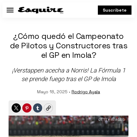
Suscríbete
Menú
¿Cómo quedó el Campeonato
de Pilotos y Constructores tras
el GP en Imola?
¡Verstappen acecha a Norris! La Fórmula 1
se prende fuego tras el GP de Imola
Mayo 18, 2025 •
Rodrigo Ayala
Twitter
Pinterest
Tumblr
Copy
GETTY IMAGES