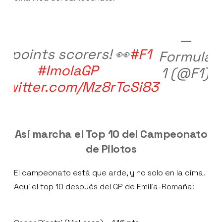
—
e points scorers! 👀
#F1
Formula
#ImolaGP
1 (@F1)
2
.twitter.com/Mz8rTcSi83
Así marcha el Top 10 del Campeonato
de Pilotos
El campeonato está que arde, y no solo en la cima.
Aquí el top 10 después del GP de Emilia-Romaña: