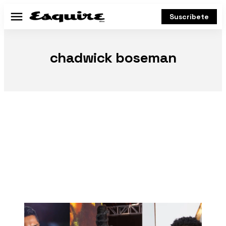
Suscríbete
Menú
chadwick boseman