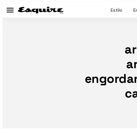
Estilo
E
Menú
ar
a
engordan
ca