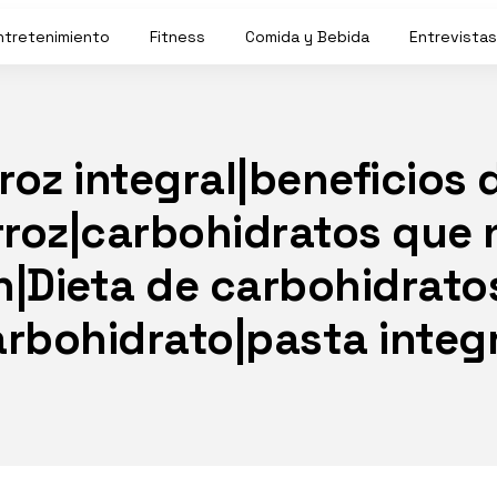
ntretenimiento
Fitness
Comida y Bebida
Entrevistas
roz integral|beneficios 
rroz|carbohidratos que 
|Dieta de carbohidratos
rbohidrato|pasta integ