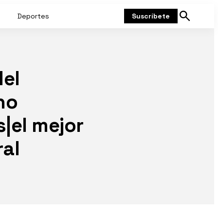
Deportes
Suscríbete
Mostrar
búsqueda
del
no
|el mejor
ral