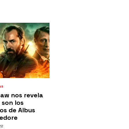
as
aw nos revela
 son los
os de Albus
edore
22