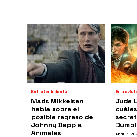
Entretenimiento
Entrevist
Mads Mikkelsen
Jude L
habla sobre el
cuáles
posible regreso de
secret
Johnny Depp a
Dumbl
Animales
Abril 13, 20