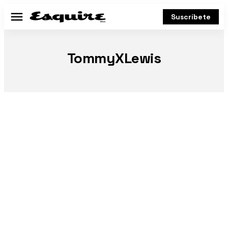
Suscríbete
Menú
TommyXLewis