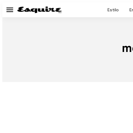
Estilo
E
Menú
m