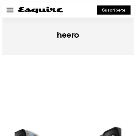
Suscríbete
Menú
heero