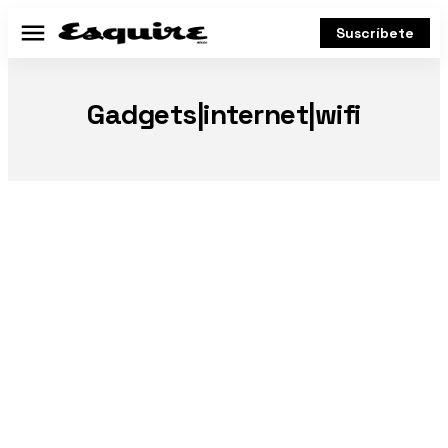
Suscríbete
Menú
Gadgets|internet|wifi