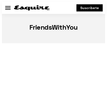
Suscríbete
Menú
FriendsWithYou