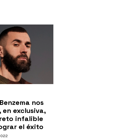
 Benzema nos
, en exclusiva,
reto infalible
ograr el éxito
2022