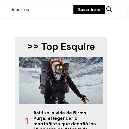
Deportes
Suscríbete
Mostrar
búsqueda
>> Top Esquire
Así fue la vida de Nirmal
Purja, el legendario
montañista que desafió los