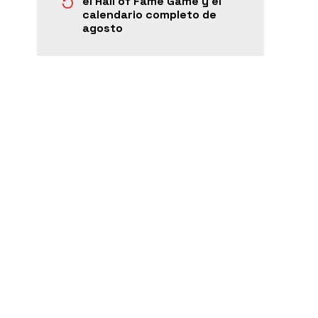
el Hall of Fame Game y el
calendario completo de
agosto