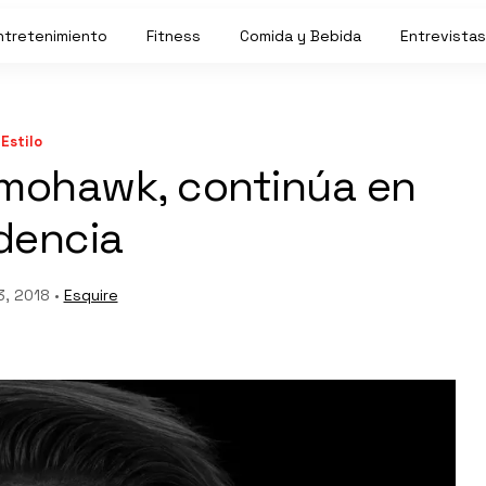
ntretenimiento
Fitness
Comida y Bebida
Entrevistas
Estilo
mohawk, continúa en
dencia
, 2018 •
Esquire