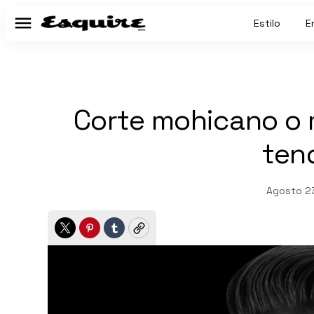
Estilo
E
Menú
Corte mohicano o 
ten
Agosto 23
Twitter
Pinterest
Tumblr
Copy