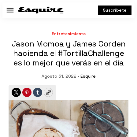
Suscríbete
Menú
Entretenimiento
Jason Momoa y James Corden
hacienda el #TortillaChallenge
es lo mejor que verás en el día
Agosto 31, 2022 •
Esquire
Twitter
Pinterest
Tumblr
Copy