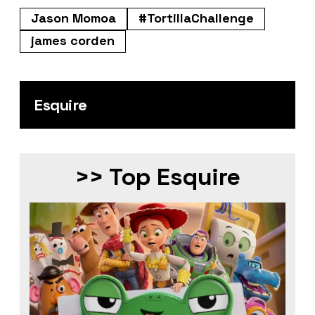
Jason Momoa
#TortillaChallenge
james corden
Esquire
>> Top Esquire