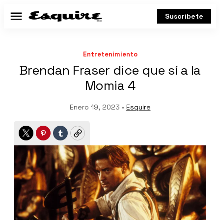
Suscríbete
Menú
Entretenimiento
Brendan Fraser dice que sí a la
Momia 4
Enero 19, 2023 •
Esquire
Twitter
Pinterest
Tumblr
Copy