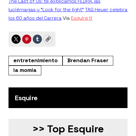
The Last of Us: te explicamos FEDRA, las
luciérnagas y “Look for the light”
TAG Heuer celebra
los 60 años del Carrera
Vía
Esquire It
Twitter
Pinterest
Tumblr
Copy
entretenimiento
Brendan Fraser
la momia
Esquire
>> Top Esquire