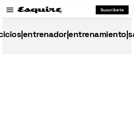
Suscríbete
Menú
rcicios|entrenador|entrenamiento|s