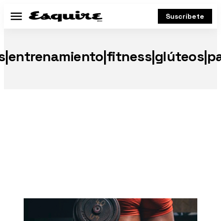
Suscríbete
Menú
ios|entrenamiento|fitness|glúteos|pa