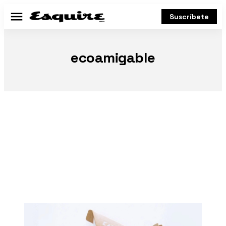
Suscríbete
Menú
ecoamigable