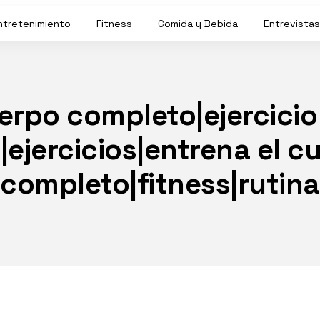
ntretenimiento
Fitness
Comida y Bebida
Entrevistas
erpo completo|ejercicio
|ejercicios|entrena el c
completo|fitness|rutina