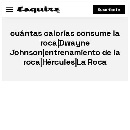
Suscríbete
Menú
cuántas calorías consume la
roca|Dwayne
Johnson|entrenamiento de la
roca|Hércules|La Roca