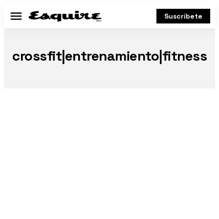
Suscríbete
Menú
crossfit|entrenamiento|fitness