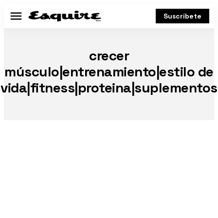
Suscríbete
Menú
crecer
músculo|entrenamiento|estilo de
vida|fitness|proteina|suplementos