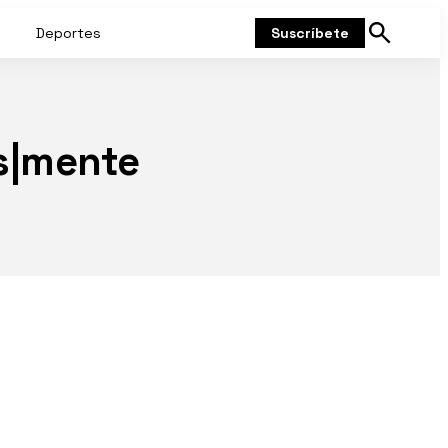
Deportes
Suscríbete
Mostrar
búsqueda
as|mente