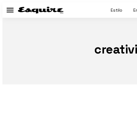
Estilo
E
Menú
creativ