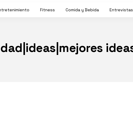
ntretenimiento
Fitness
Comida y Bebida
Entrevistas
idad|ideas|mejores ide