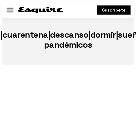
Suscríbete
Menú
s|cuarentena|descanso|dormir|sue
pandémicos