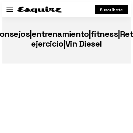
Suscríbete
Menú
onsejos|entrenamiento|fitness|Re
ejercicio|Vin Diesel