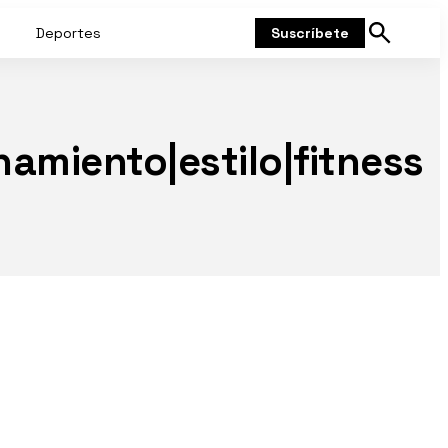
Deportes
Suscríbete
Mostrar
búsqueda
namiento|estilo|fitness