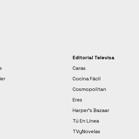
Editorial Televisa
e
Caras
der
Cocina Fácil
Cosmopolitan
Eres
Harper’s Bazaar
Tú En Línea
TVyNovelas