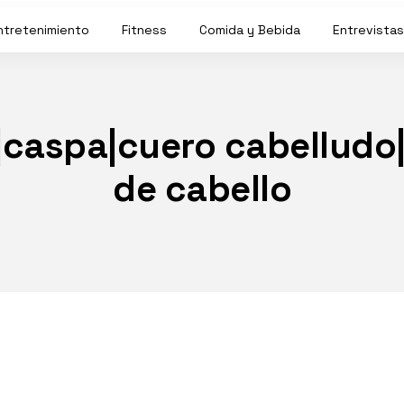
ntretenimiento
Fitness
Comida y Bebida
Entrevistas
|caspa|cuero cabelludo
de cabello