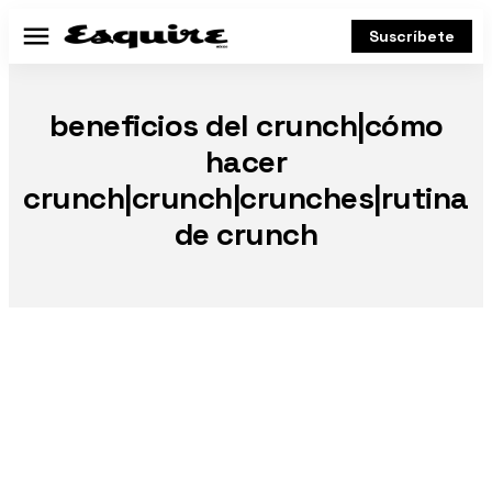
Suscríbete
Menú
beneficios del crunch|cómo
hacer
crunch|crunch|crunches|rutina
de crunch