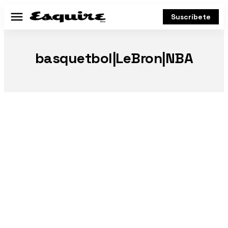
Suscríbete
Menú
basquetbol|LeBron|NBA