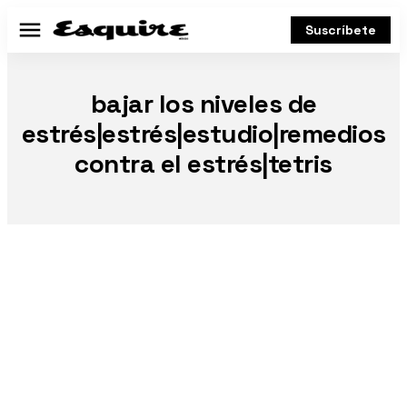
Suscríbete
Menú
bajar los niveles de
estrés|estrés|estudio|remedios
contra el estrés|tetris