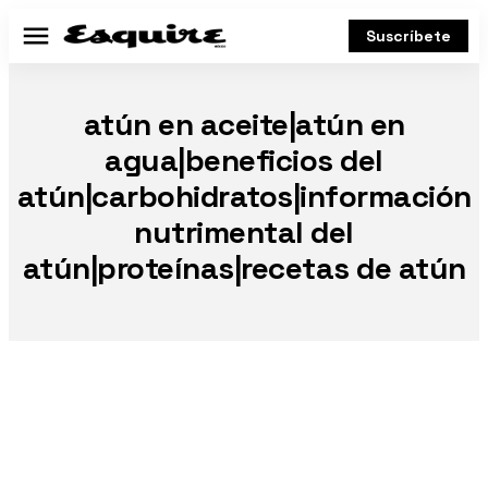
Suscríbete
Menú
atún en aceite|atún en
agua|beneficios del
atún|carbohidratos|información
nutrimental del
atún|proteínas|recetas de atún