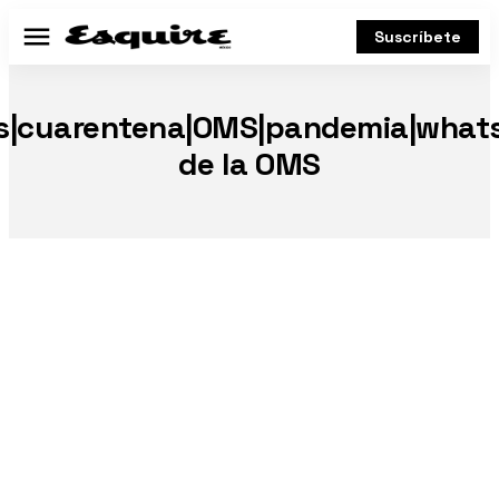
Suscríbete
Menú
s|cuarentena|OMS|pandemia|what
de la OMS