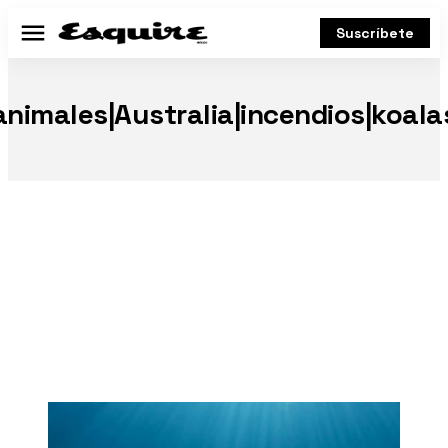
Suscríbete
Menú
animales|Australia|incendios|koala