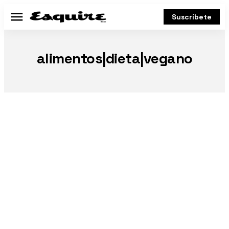
Suscríbete
Menú
alimentos|dieta|vegano